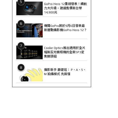
5
GoPro Hero 12重磅發表！續航
力大升級，建議售價新台幣
14,900元
6
傳聞GoPro將於9月6日發表最
新運動攝影機GoPro Hero 12？
7
Cooke Optics推出適用於全片
幅無反光鏡相機的全新SP3定
焦鏡頭組
8
攝影新手 基礎班： P、A、S、
M 拍攝模式 先搞懂