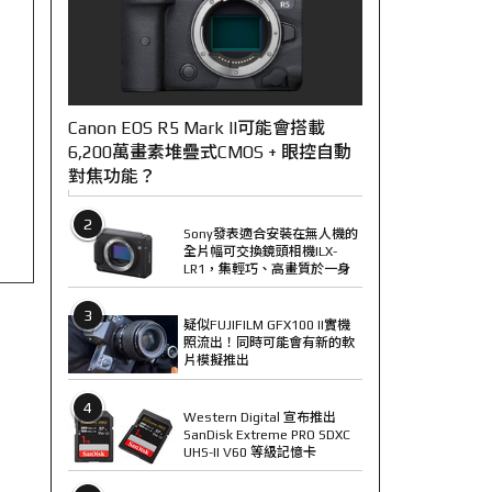
Canon EOS R5 Mark II可能會搭載
6,200萬畫素堆疊式CMOS + 眼控自動
對焦功能？
2
Sony發表適合安裝在無人機的
全片幅可交換鏡頭相機ILX-
LR1，集輕巧、高畫質於一身
3
疑似FUJIFILM GFX100 II實機
照流出！同時可能會有新的軟
片模擬推出
4
Western Digital 宣布推出
SanDisk Extreme PRO SDXC
UHS-II V60 等級記憶卡