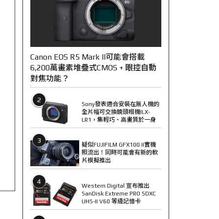
Canon EOS R5 Mark II可能會搭載
6,200萬畫素堆疊式CMOS + 眼控自動
對焦功能？
2
Sony發表適合安裝在無人機的
全片幅可交換鏡頭相機ILX-
LR1，集輕巧、高畫質於一身
3
疑似FUJIFILM GFX100 II實機
照流出！同時可能會有新的軟
片模擬推出
4
Western Digital 宣布推出
SanDisk Extreme PRO SDXC
UHS-II V60 等級記憶卡