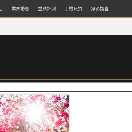
活
業界動態
重點評測
手機玩拍
攝影擂臺