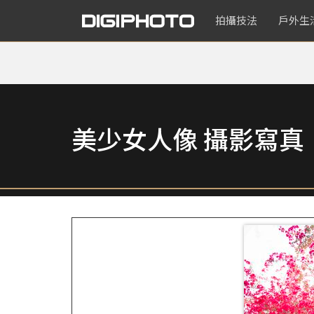
拍攝技法
戶外生
美少女人像 攝影寫真