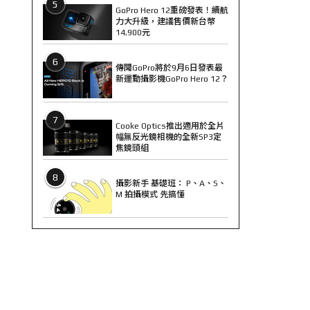
5
GoPro Hero 12重磅發表！續航
力大升級，建議售價新台幣
14,900元
6
傳聞GoPro將於9月6日發表最
新運動攝影機GoPro Hero 12？
7
Cooke Optics推出適用於全片
幅無反光鏡相機的全新SP3定
焦鏡頭組
8
攝影新手 基礎班： P、A、S、
M 拍攝模式 先搞懂