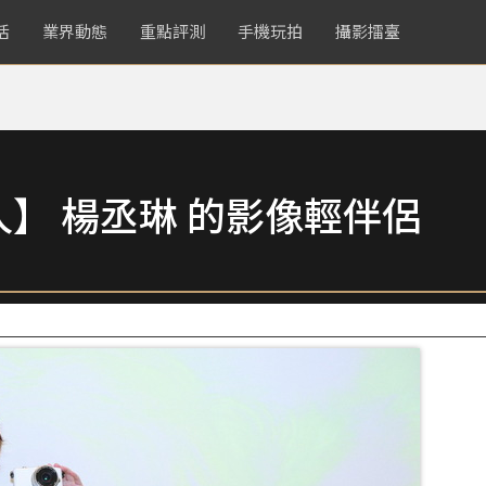
活
業界動態
重點評測
手機玩拍
攝影擂臺
言人】 楊丞琳 的影像輕伴侶