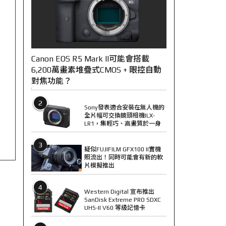
Canon EOS R5 Mark II可能會搭載
6,200萬畫素堆疊式CMOS + 眼控自動
對焦功能？
2
Sony發表適合安裝在無人機的
全片幅可交換鏡頭相機ILX-
LR1，集輕巧、高畫質於一身
3
疑似FUJIFILM GFX100 II實機
照流出！同時可能會有新的軟
片模擬推出
4
Western Digital 宣布推出
SanDisk Extreme PRO SDXC
UHS-II V60 等級記憶卡