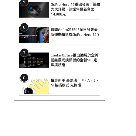
5
GoPro Hero 12重磅發表！續航
力大升級，建議售價新台幣
14,900元
6
傳聞GoPro將於9月6日發表最
新運動攝影機GoPro Hero 12？
7
Cooke Optics推出適用於全片
幅無反光鏡相機的全新SP3定
焦鏡頭組
8
攝影新手 基礎班： P、A、S、
M 拍攝模式 先搞懂