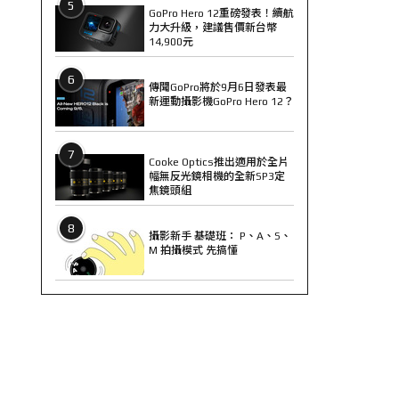
5
GoPro Hero 12重磅發表！續航
力大升級，建議售價新台幣
14,900元
6
傳聞GoPro將於9月6日發表最
新運動攝影機GoPro Hero 12？
7
Cooke Optics推出適用於全片
幅無反光鏡相機的全新SP3定
焦鏡頭組
8
攝影新手 基礎班： P、A、S、
M 拍攝模式 先搞懂