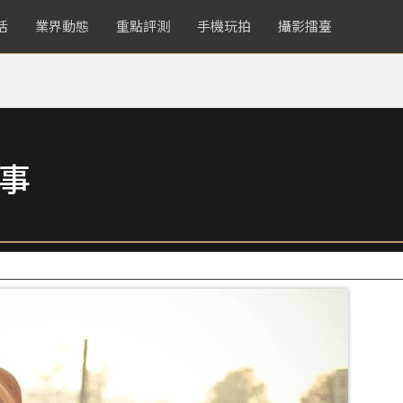
活
業界動態
重點評測
手機玩拍
攝影擂臺
故事