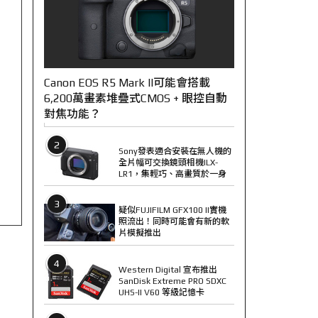
Canon EOS R5 Mark II可能會搭載
6,200萬畫素堆疊式CMOS + 眼控自動
對焦功能？
2
Sony發表適合安裝在無人機的
全片幅可交換鏡頭相機ILX-
LR1，集輕巧、高畫質於一身
3
疑似FUJIFILM GFX100 II實機
照流出！同時可能會有新的軟
片模擬推出
4
Western Digital 宣布推出
SanDisk Extreme PRO SDXC
UHS-II V60 等級記憶卡