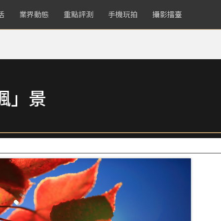
活
業界動態
重點評測
手機玩拍
攝影擂臺
楓」景