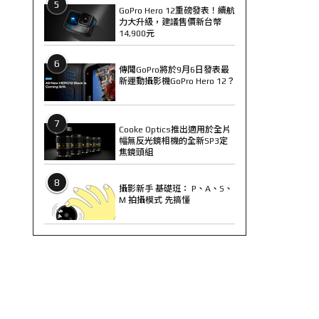
5
GoPro Hero 12重磅發表！續航
力大升級，建議售價新台幣
14,900元
6
傳聞GoPro將於9月6日發表最
新運動攝影機GoPro Hero 12？
7
Cooke Optics推出適用於全片
幅無反光鏡相機的全新SP3定
焦鏡頭組
8
攝影新手 基礎班： P、A、S、
M 拍攝模式 先搞懂