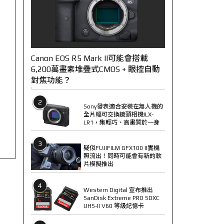
Canon EOS R5 Mark II可能會搭載
6,200萬畫素堆疊式CMOS + 眼控自動
對焦功能？
2
Sony發表適合安裝在無人機的
全片幅可交換鏡頭相機ILX-
LR1，集輕巧、高畫質於一身
3
疑似FUJIFILM GFX100 II實機
照流出！同時可能會有新的軟
片模擬推出
4
Western Digital 宣布推出
SanDisk Extreme PRO SDXC
UHS-II V60 等級記憶卡