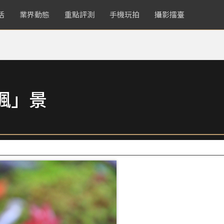
活
業界動態
重點評測
手機玩拍
攝影擂臺
楓」景