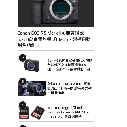
Canon EOS R5 Mark II可能會搭載
6,200萬畫素堆疊式CMOS + 眼控自動
對焦功能？
2
Sony發表適合安裝在無人機的
全片幅可交換鏡頭相機ILX-
LR1，集輕巧、高畫質於一身
3
疑似FUJIFILM GFX100 II實機
照流出！同時可能會有新的軟
片模擬推出
4
Western Digital 宣布推出
SanDisk Extreme PRO SDXC
UHS-II V60 等級記憶卡