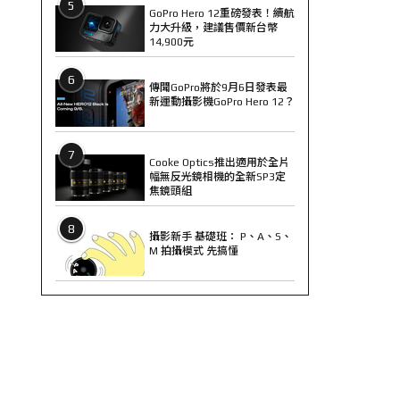
5
GoPro Hero 12重磅發表！續航
力大升級，建議售價新台幣
14,900元
6
傳聞GoPro將於9月6日發表最
新運動攝影機GoPro Hero 12？
7
Cooke Optics推出適用於全片
幅無反光鏡相機的全新SP3定
焦鏡頭組
8
攝影新手 基礎班： P、A、S、
M 拍攝模式 先搞懂