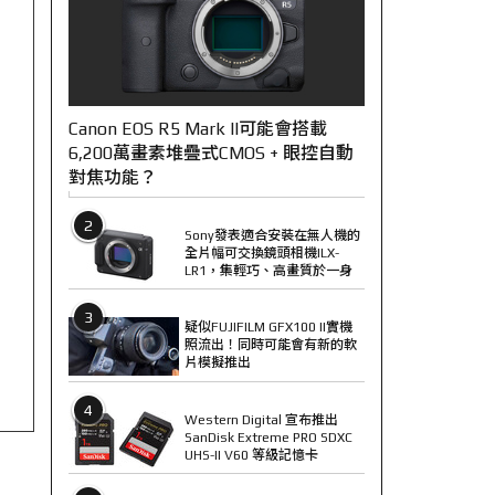
Canon EOS R5 Mark II可能會搭載
6,200萬畫素堆疊式CMOS + 眼控自動
對焦功能？
2
Sony發表適合安裝在無人機的
全片幅可交換鏡頭相機ILX-
LR1，集輕巧、高畫質於一身
3
疑似FUJIFILM GFX100 II實機
照流出！同時可能會有新的軟
片模擬推出
4
Western Digital 宣布推出
SanDisk Extreme PRO SDXC
UHS-II V60 等級記憶卡