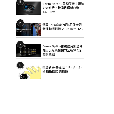
5
GoPro Hero 12重磅發表！續航
力大升級，建議售價新台幣
14,900元
6
傳聞GoPro將於9月6日發表最
新運動攝影機GoPro Hero 12？
7
Cooke Optics推出適用於全片
幅無反光鏡相機的全新SP3定
焦鏡頭組
8
攝影新手 基礎班： P、A、S、
M 拍攝模式 先搞懂