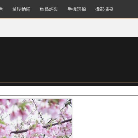
活
業界動態
重點評測
手機玩拍
攝影擂臺