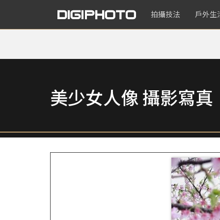
拍攝技法
戶外生
美少女人像 攝影寫真