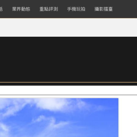
活
業界動態
重點評測
手機玩拍
攝影擂臺