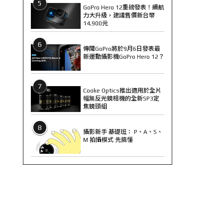
5
GoPro Hero 12重磅發表！續航
力大升級，建議售價新台幣
14,900元
6
傳聞GoPro將於9月6日發表最
新運動攝影機GoPro Hero 12？
7
Cooke Optics推出適用於全片
幅無反光鏡相機的全新SP3定
焦鏡頭組
8
攝影新手 基礎班： P、A、S、
M 拍攝模式 先搞懂