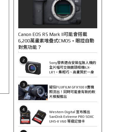
Canon EOS R5 Mark II可能會搭載
6,200萬畫素堆疊式CMOS + 眼控自動
對焦功能？
2
Sony發表適合安裝在無人機的
全片幅可交換鏡頭相機ILX-
LR1，集輕巧、高畫質於一身
3
疑似FUJIFILM GFX100 II實機
照流出！同時可能會有新的軟
片模擬推出
4
Western Digital 宣布推出
SanDisk Extreme PRO SDXC
UHS-II V60 等級記憶卡