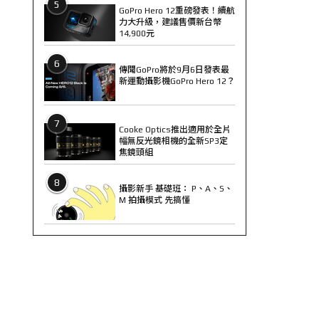
5
GoPro Hero 12重磅發表！續航
力大升級，建議售價新台幣
14,900元
6
傳聞GoPro將於9月6日發表最
新運動攝影機GoPro Hero 12？
7
Cooke Optics推出適用於全片
幅無反光鏡相機的全新SP3定
焦鏡頭組
8
攝影新手 基礎班： P、A、S、
M 拍攝模式 先搞懂