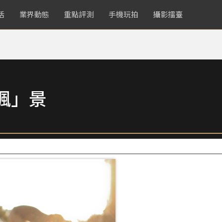
活
業界動態
重點評測
手機玩拍
攝影擂臺
楓」景