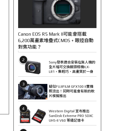
Canon EOS R5 Mark II可能會搭載
6,200萬畫素堆疊式CMOS + 眼控自動
對焦功能？
2
Sony發表適合安裝在無人機的
全片幅可交換鏡頭相機ILX-
LR1，集輕巧、高畫質於一身
3
疑似FUJIFILM GFX100 II實機
照流出！同時可能會有新的軟
片模擬推出
4
Western Digital 宣布推出
SanDisk Extreme PRO SDXC
UHS-II V60 等級記憶卡