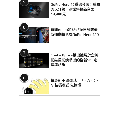
5
GoPro Hero 12重磅發表！續航
力大升級，建議售價新台幣
14,900元
6
傳聞GoPro將於9月6日發表最
新運動攝影機GoPro Hero 12？
7
Cooke Optics推出適用於全片
幅無反光鏡相機的全新SP3定
焦鏡頭組
8
攝影新手 基礎班： P、A、S、
M 拍攝模式 先搞懂