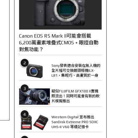
Canon EOS R5 Mark II可能會搭載
6,200萬畫素堆疊式CMOS + 眼控自動
對焦功能？
2
Sony發表適合安裝在無人機的
全片幅可交換鏡頭相機ILX-
LR1，集輕巧、高畫質於一身
3
疑似FUJIFILM GFX100 II實機
照流出！同時可能會有新的軟
片模擬推出
4
Western Digital 宣布推出
SanDisk Extreme PRO SDXC
UHS-II V60 等級記憶卡