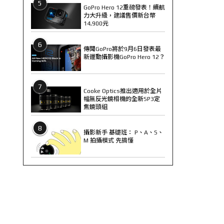
5
GoPro Hero 12重磅發表！續航
力大升級，建議售價新台幣
14,900元
6
傳聞GoPro將於9月6日發表最
新運動攝影機GoPro Hero 12？
7
Cooke Optics推出適用於全片
幅無反光鏡相機的全新SP3定
焦鏡頭組
8
攝影新手 基礎班： P、A、S、
M 拍攝模式 先搞懂