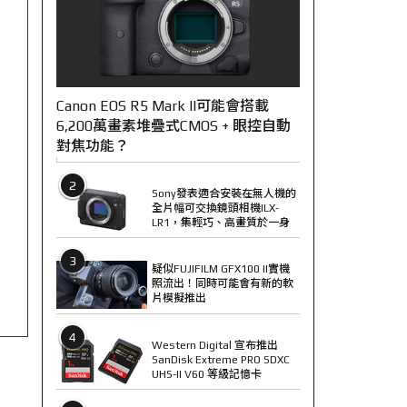
Canon EOS R5 Mark II可能會搭載
6,200萬畫素堆疊式CMOS + 眼控自動
對焦功能？
2
Sony發表適合安裝在無人機的
全片幅可交換鏡頭相機ILX-
LR1，集輕巧、高畫質於一身
3
疑似FUJIFILM GFX100 II實機
照流出！同時可能會有新的軟
片模擬推出
4
Western Digital 宣布推出
SanDisk Extreme PRO SDXC
UHS-II V60 等級記憶卡