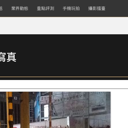
活
業界動態
重點評測
手機玩拍
攝影擂臺
寫真