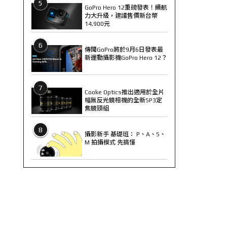
5
GoPro Hero 12重磅發表！續航
力大升級，建議售價新台幣
14,900元
6
傳聞GoPro將於9月6日發表最
新運動攝影機GoPro Hero 12？
7
Cooke Optics推出適用於全片
幅無反光鏡相機的全新SP3定
焦鏡頭組
8
攝影新手 基礎班： P、A、S、
M 拍攝模式 先搞懂