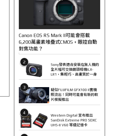
Canon EOS R5 Mark II可能會搭載
6,200萬畫素堆疊式CMOS + 眼控自動
對焦功能？
2
Sony發表適合安裝在無人機的
全片幅可交換鏡頭相機ILX-
LR1，集輕巧、高畫質於一身
3
疑似FUJIFILM GFX100 II實機
照流出！同時可能會有新的軟
片模擬推出
4
Western Digital 宣布推出
SanDisk Extreme PRO SDXC
UHS-II V60 等級記憶卡