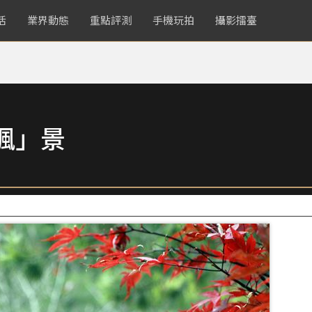
活
業界動態
重點評測
手機玩拍
攝影擂臺
楓」景