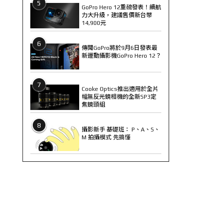
5
GoPro Hero 12重磅發表！續航
力大升級，建議售價新台幣
14,900元
6
傳聞GoPro將於9月6日發表最
新運動攝影機GoPro Hero 12？
7
Cooke Optics推出適用於全片
幅無反光鏡相機的全新SP3定
焦鏡頭組
8
攝影新手 基礎班： P、A、S、
M 拍攝模式 先搞懂