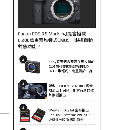
Canon EOS R5 Mark II可能會搭載
6,200萬畫素堆疊式CMOS + 眼控自動
對焦功能？
2
Sony發表適合安裝在無人機的
全片幅可交換鏡頭相機ILX-
LR1，集輕巧、高畫質於一身
3
疑似FUJIFILM GFX100 II實機
照流出！同時可能會有新的軟
片模擬推出
4
Western Digital 宣布推出
SanDisk Extreme PRO SDXC
UHS-II V60 等級記憶卡