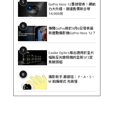
5
GoPro Hero 12重磅發表！續航
力大升級，建議售價新台幣
14,900元
6
傳聞GoPro將於9月6日發表最
新運動攝影機GoPro Hero 12？
7
Cooke Optics推出適用於全片
幅無反光鏡相機的全新SP3定
焦鏡頭組
8
攝影新手 基礎班： P、A、S、
M 拍攝模式 先搞懂