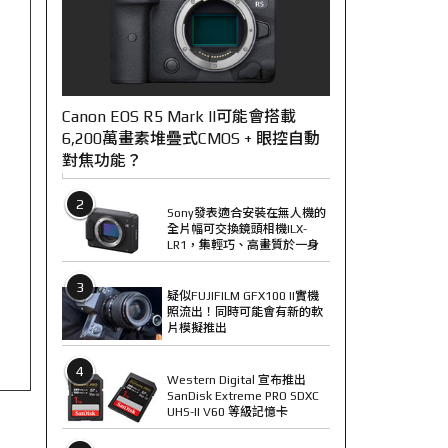
Canon EOS R5 Mark II可能會搭載
6,200萬畫素堆疊式CMOS + 眼控自動
對焦功能？
2
Sony發表適合安裝在無人機的
全片幅可交換鏡頭相機ILX-
LR1，集輕巧、高畫質於一身
3
疑似FUJIFILM GFX100 II實機
照流出！同時可能會有新的軟
片模擬推出
4
Western Digital 宣布推出
SanDisk Extreme PRO SDXC
UHS-II V60 等級記憶卡