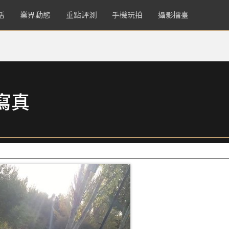
活
業界動態
重點評測
手機玩拍
攝影擂臺
寫真