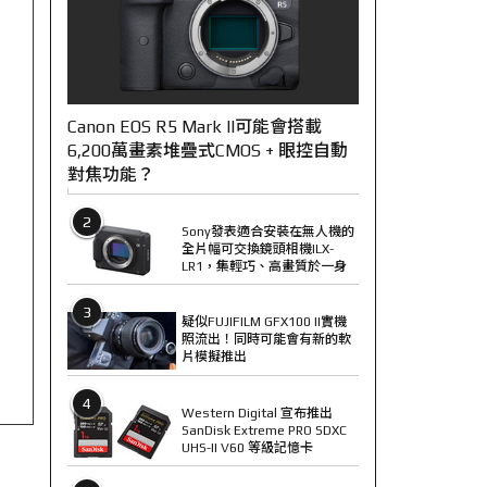
Canon EOS R5 Mark II可能會搭載
6,200萬畫素堆疊式CMOS + 眼控自動
對焦功能？
2
Sony發表適合安裝在無人機的
全片幅可交換鏡頭相機ILX-
LR1，集輕巧、高畫質於一身
3
疑似FUJIFILM GFX100 II實機
照流出！同時可能會有新的軟
片模擬推出
4
Western Digital 宣布推出
SanDisk Extreme PRO SDXC
UHS-II V60 等級記憶卡