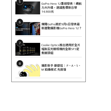
5
GoPro Hero 12重磅發表！續航
力大升級，建議售價新台幣
14,900元
6
傳聞GoPro將於9月6日發表最
新運動攝影機GoPro Hero 12？
7
Cooke Optics推出適用於全片
幅無反光鏡相機的全新SP3定
焦鏡頭組
8
攝影新手 基礎班： P、A、S、
M 拍攝模式 先搞懂