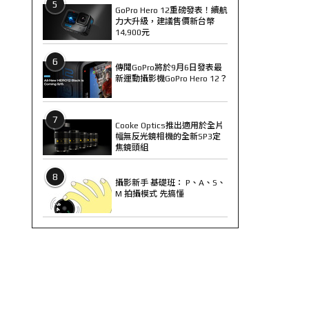
5
GoPro Hero 12重磅發表！續航
力大升級，建議售價新台幣
14,900元
6
傳聞GoPro將於9月6日發表最
新運動攝影機GoPro Hero 12？
7
Cooke Optics推出適用於全片
幅無反光鏡相機的全新SP3定
焦鏡頭組
8
攝影新手 基礎班： P、A、S、
M 拍攝模式 先搞懂