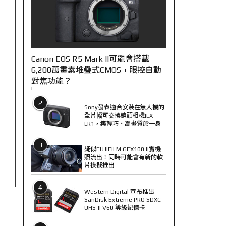
Canon EOS R5 Mark II可能會搭載
6,200萬畫素堆疊式CMOS + 眼控自動
對焦功能？
2
Sony發表適合安裝在無人機的
全片幅可交換鏡頭相機ILX-
LR1，集輕巧、高畫質於一身
3
疑似FUJIFILM GFX100 II實機
照流出！同時可能會有新的軟
片模擬推出
4
Western Digital 宣布推出
SanDisk Extreme PRO SDXC
UHS-II V60 等級記憶卡