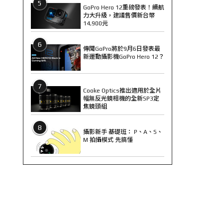
5
GoPro Hero 12重磅發表！續航
力大升級，建議售價新台幣
14,900元
6
傳聞GoPro將於9月6日發表最
新運動攝影機GoPro Hero 12？
7
Cooke Optics推出適用於全片
幅無反光鏡相機的全新SP3定
焦鏡頭組
8
攝影新手 基礎班： P、A、S、
M 拍攝模式 先搞懂