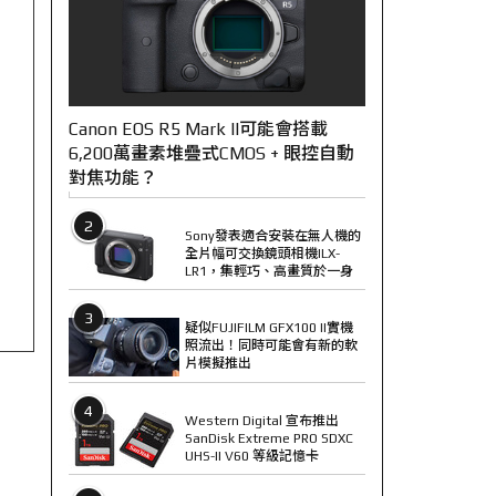
Canon EOS R5 Mark II可能會搭載
6,200萬畫素堆疊式CMOS + 眼控自動
對焦功能？
2
Sony發表適合安裝在無人機的
全片幅可交換鏡頭相機ILX-
LR1，集輕巧、高畫質於一身
3
疑似FUJIFILM GFX100 II實機
照流出！同時可能會有新的軟
片模擬推出
4
Western Digital 宣布推出
SanDisk Extreme PRO SDXC
UHS-II V60 等級記憶卡