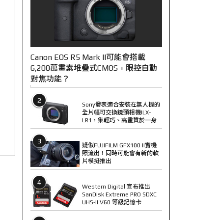
Canon EOS R5 Mark II可能會搭載
6,200萬畫素堆疊式CMOS + 眼控自動
對焦功能？
2
Sony發表適合安裝在無人機的
全片幅可交換鏡頭相機ILX-
LR1，集輕巧、高畫質於一身
3
疑似FUJIFILM GFX100 II實機
照流出！同時可能會有新的軟
片模擬推出
4
Western Digital 宣布推出
SanDisk Extreme PRO SDXC
UHS-II V60 等級記憶卡