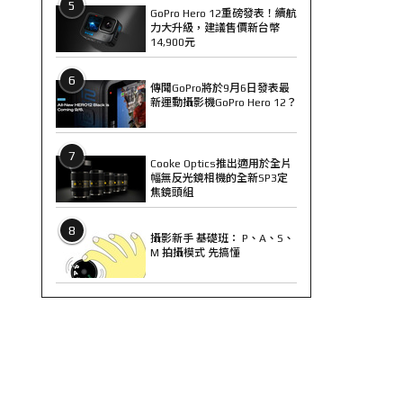
5
GoPro Hero 12重磅發表！續航
力大升級，建議售價新台幣
14,900元
6
傳聞GoPro將於9月6日發表最
新運動攝影機GoPro Hero 12？
7
Cooke Optics推出適用於全片
幅無反光鏡相機的全新SP3定
焦鏡頭組
8
攝影新手 基礎班： P、A、S、
M 拍攝模式 先搞懂