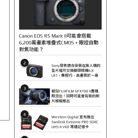
Canon EOS R5 Mark II可能會搭載
6,200萬畫素堆疊式CMOS + 眼控自動
對焦功能？
2
Sony發表適合安裝在無人機的
全片幅可交換鏡頭相機ILX-
LR1，集輕巧、高畫質於一身
3
疑似FUJIFILM GFX100 II實機
照流出！同時可能會有新的軟
片模擬推出
4
Western Digital 宣布推出
SanDisk Extreme PRO SDXC
UHS-II V60 等級記憶卡