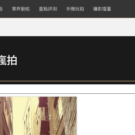
活
業界動態
重點評測
手機玩拍
攝影擂臺
瘋拍