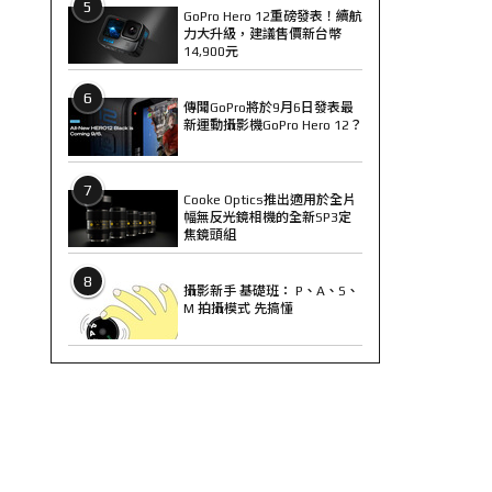
5
GoPro Hero 12重磅發表！續航
力大升級，建議售價新台幣
14,900元
6
傳聞GoPro將於9月6日發表最
新運動攝影機GoPro Hero 12？
7
Cooke Optics推出適用於全片
幅無反光鏡相機的全新SP3定
焦鏡頭組
8
攝影新手 基礎班： P、A、S、
M 拍攝模式 先搞懂