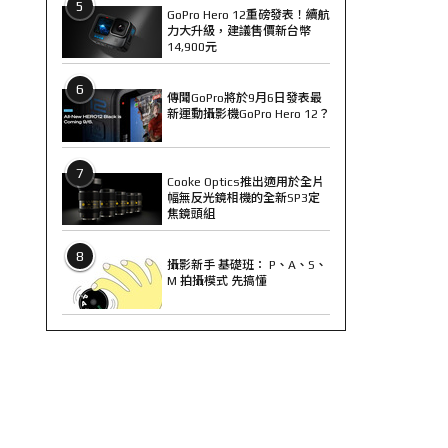
5
GoPro Hero 12重磅發表！續航
力大升級，建議售價新台幣
14,900元
6
傳聞GoPro將於9月6日發表最
新運動攝影機GoPro Hero 12？
7
Cooke Optics推出適用於全片
幅無反光鏡相機的全新SP3定
焦鏡頭組
8
攝影新手 基礎班： P、A、S、
M 拍攝模式 先搞懂