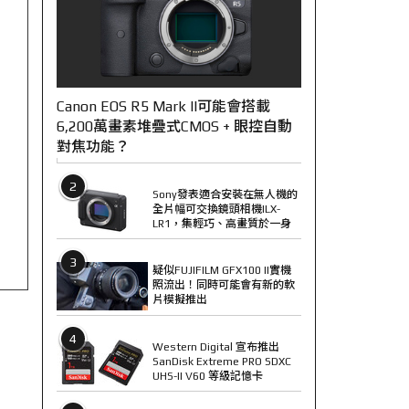
Canon EOS R5 Mark II可能會搭載
6,200萬畫素堆疊式CMOS + 眼控自動
對焦功能？
2
Sony發表適合安裝在無人機的
全片幅可交換鏡頭相機ILX-
LR1，集輕巧、高畫質於一身
3
疑似FUJIFILM GFX100 II實機
照流出！同時可能會有新的軟
片模擬推出
4
Western Digital 宣布推出
SanDisk Extreme PRO SDXC
UHS-II V60 等級記憶卡