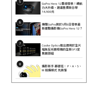
5
GoPro Hero 12重磅發表！續航
力大升級，建議售價新台幣
14,900元
6
傳聞GoPro將於9月6日發表最
新運動攝影機GoPro Hero 12？
7
Cooke Optics推出適用於全片
幅無反光鏡相機的全新SP3定
焦鏡頭組
8
攝影新手 基礎班： P、A、S、
M 拍攝模式 先搞懂