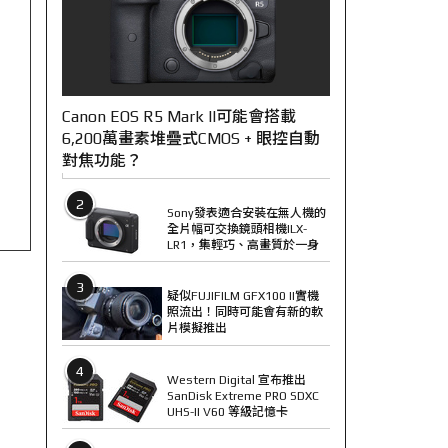
Canon EOS R5 Mark II可能會搭載
6,200萬畫素堆疊式CMOS + 眼控自動
對焦功能？
2
Sony發表適合安裝在無人機的
全片幅可交換鏡頭相機ILX-
LR1，集輕巧、高畫質於一身
3
疑似FUJIFILM GFX100 II實機
照流出！同時可能會有新的軟
片模擬推出
4
Western Digital 宣布推出
SanDisk Extreme PRO SDXC
UHS-II V60 等級記憶卡