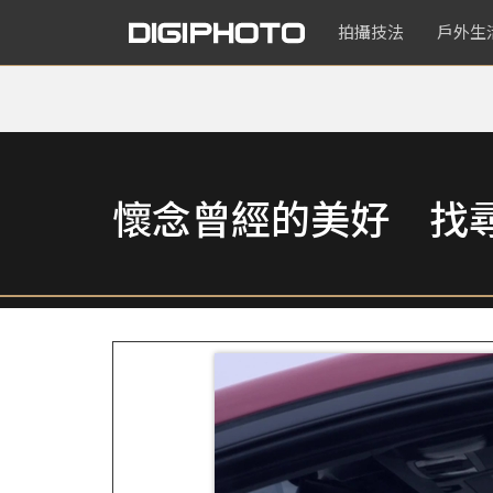
拍攝技法
戶外生
懷念曾經的美好 找