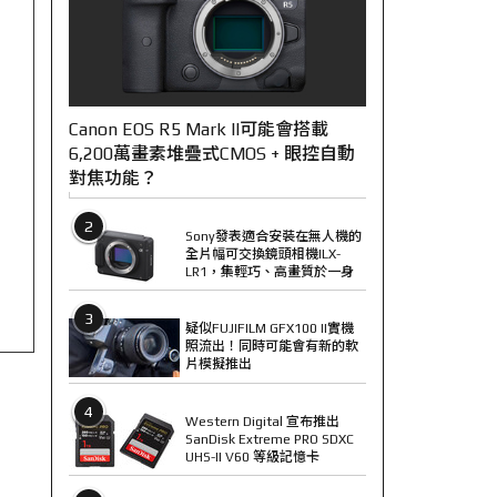
Canon EOS R5 Mark II可能會搭載
6,200萬畫素堆疊式CMOS + 眼控自動
對焦功能？
2
Sony發表適合安裝在無人機的
全片幅可交換鏡頭相機ILX-
LR1，集輕巧、高畫質於一身
3
疑似FUJIFILM GFX100 II實機
照流出！同時可能會有新的軟
片模擬推出
4
Western Digital 宣布推出
SanDisk Extreme PRO SDXC
UHS-II V60 等級記憶卡