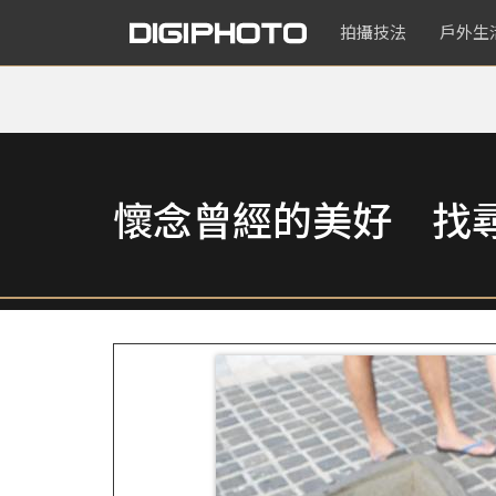
拍攝技法
戶外生
懷念曾經的美好 找