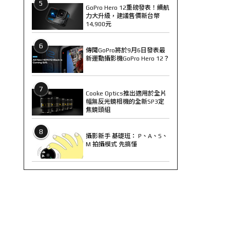
5
GoPro Hero 12重磅發表！續航
力大升級，建議售價新台幣
14,900元
6
傳聞GoPro將於9月6日發表最
新運動攝影機GoPro Hero 12？
7
Cooke Optics推出適用於全片
幅無反光鏡相機的全新SP3定
焦鏡頭組
8
攝影新手 基礎班： P、A、S、
M 拍攝模式 先搞懂