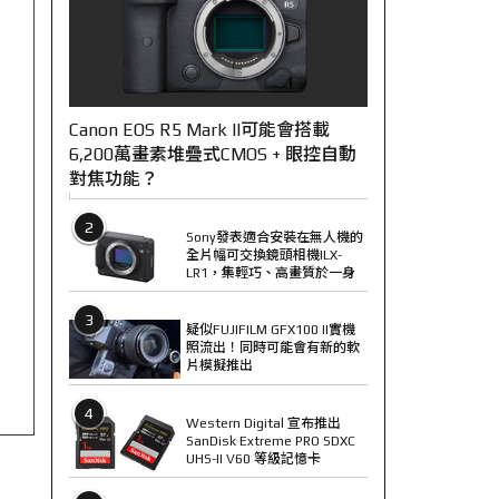
Canon EOS R5 Mark II可能會搭載
6,200萬畫素堆疊式CMOS + 眼控自動
對焦功能？
2
Sony發表適合安裝在無人機的
全片幅可交換鏡頭相機ILX-
LR1，集輕巧、高畫質於一身
3
疑似FUJIFILM GFX100 II實機
照流出！同時可能會有新的軟
片模擬推出
4
Western Digital 宣布推出
SanDisk Extreme PRO SDXC
UHS-II V60 等級記憶卡