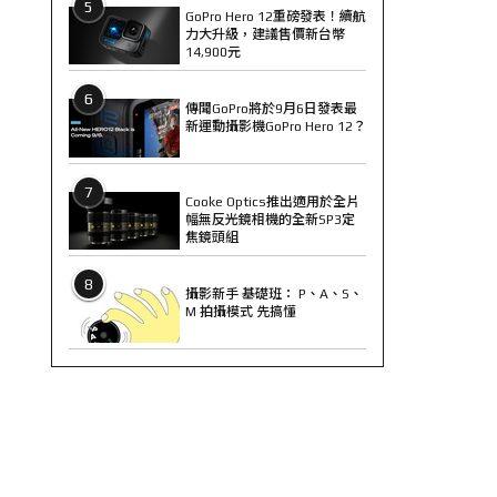
5
GoPro Hero 12重磅發表！續航
力大升級，建議售價新台幣
14,900元
6
傳聞GoPro將於9月6日發表最
新運動攝影機GoPro Hero 12？
7
Cooke Optics推出適用於全片
幅無反光鏡相機的全新SP3定
焦鏡頭組
8
攝影新手 基礎班： P、A、S、
M 拍攝模式 先搞懂