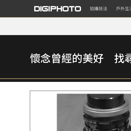
拍攝技法
戶外生
懷念曾經的美好 找