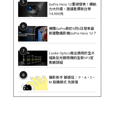
5
GoPro Hero 12重磅發表！續航
力大升級，建議售價新台幣
14,900元
6
傳聞GoPro將於9月6日發表最
新運動攝影機GoPro Hero 12？
7
Cooke Optics推出適用於全片
幅無反光鏡相機的全新SP3定
焦鏡頭組
8
攝影新手 基礎班： P、A、S、
M 拍攝模式 先搞懂