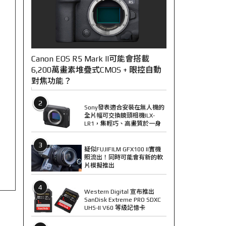
Canon EOS R5 Mark II可能會搭載
6,200萬畫素堆疊式CMOS + 眼控自動
對焦功能？
2
Sony發表適合安裝在無人機的
全片幅可交換鏡頭相機ILX-
LR1，集輕巧、高畫質於一身
3
疑似FUJIFILM GFX100 II實機
照流出！同時可能會有新的軟
片模擬推出
4
Western Digital 宣布推出
SanDisk Extreme PRO SDXC
UHS-II V60 等級記憶卡