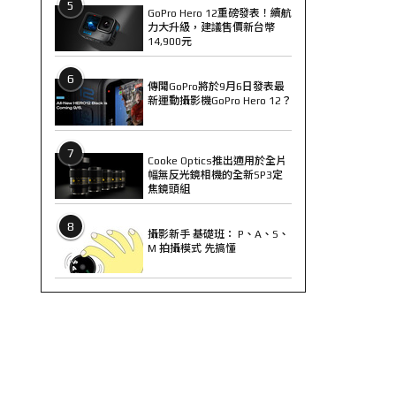
5
GoPro Hero 12重磅發表！續航
力大升級，建議售價新台幣
14,900元
6
傳聞GoPro將於9月6日發表最
新運動攝影機GoPro Hero 12？
7
Cooke Optics推出適用於全片
幅無反光鏡相機的全新SP3定
焦鏡頭組
8
攝影新手 基礎班： P、A、S、
M 拍攝模式 先搞懂