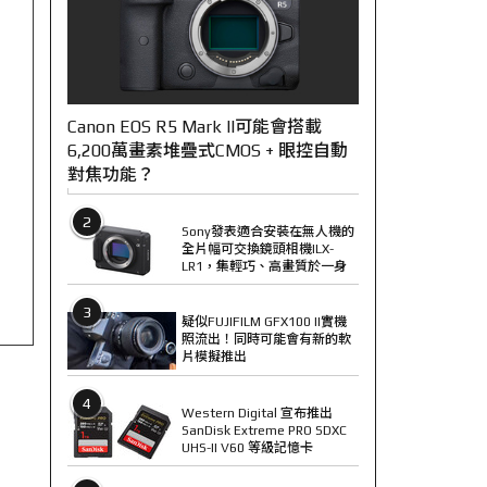
Canon EOS R5 Mark II可能會搭載
6,200萬畫素堆疊式CMOS + 眼控自動
對焦功能？
2
Sony發表適合安裝在無人機的
全片幅可交換鏡頭相機ILX-
LR1，集輕巧、高畫質於一身
3
疑似FUJIFILM GFX100 II實機
照流出！同時可能會有新的軟
片模擬推出
4
Western Digital 宣布推出
SanDisk Extreme PRO SDXC
UHS-II V60 等級記憶卡