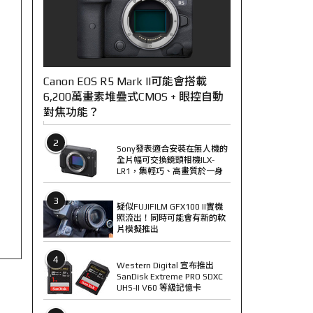
Canon EOS R5 Mark II可能會搭載
6,200萬畫素堆疊式CMOS + 眼控自動
對焦功能？
2
Sony發表適合安裝在無人機的
全片幅可交換鏡頭相機ILX-
LR1，集輕巧、高畫質於一身
3
疑似FUJIFILM GFX100 II實機
照流出！同時可能會有新的軟
片模擬推出
4
Western Digital 宣布推出
SanDisk Extreme PRO SDXC
UHS-II V60 等級記憶卡