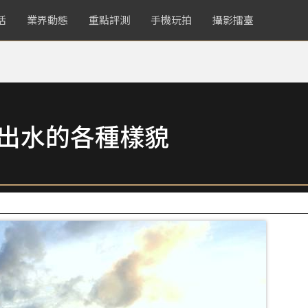
活
業界動態
重點評測
手機玩拍
攝影擂臺
拍出水的各種樣貌