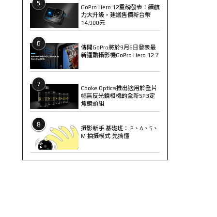
5
GoPro Hero 12重磅發表！續航
力大升級，建議售價新台幣
14,900元
6
傳聞GoPro將於9月6日發表最
新運動攝影機GoPro Hero 12？
7
Cooke Optics推出適用於全片
幅無反光鏡相機的全新SP3定
焦鏡頭組
8
攝影新手 基礎班： P、A、S、
M 拍攝模式 先搞懂