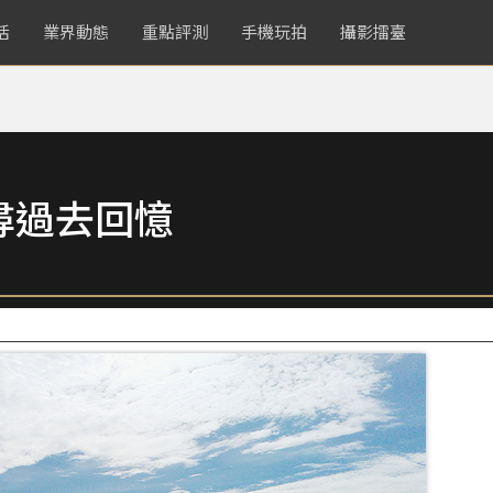
活
業界動態
重點評測
手機玩拍
攝影擂臺
尋過去回憶