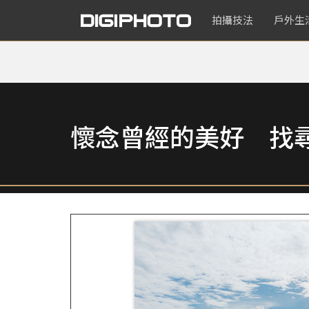
拍攝技法
戶外生
懷念曾經的美好 找