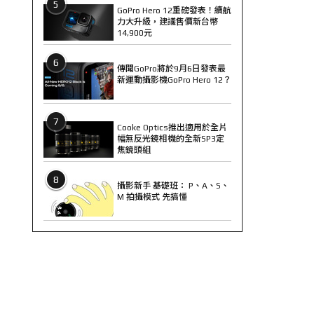
5
GoPro Hero 12重磅發表！續航
力大升級，建議售價新台幣
14,900元
6
傳聞GoPro將於9月6日發表最
新運動攝影機GoPro Hero 12？
7
Cooke Optics推出適用於全片
幅無反光鏡相機的全新SP3定
焦鏡頭組
8
攝影新手 基礎班： P、A、S、
M 拍攝模式 先搞懂