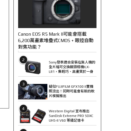
Canon EOS R5 Mark II可能會搭載
6,200萬畫素堆疊式CMOS + 眼控自動
對焦功能？
2
Sony發表適合安裝在無人機的
全片幅可交換鏡頭相機ILX-
LR1，集輕巧、高畫質於一身
3
疑似FUJIFILM GFX100 II實機
照流出！同時可能會有新的軟
片模擬推出
4
Western Digital 宣布推出
SanDisk Extreme PRO SDXC
UHS-II V60 等級記憶卡