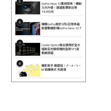
5
GoPro Hero 12重磅發表！續航
力大升級，建議售價新台幣
14,900元
6
傳聞GoPro將於9月6日發表最
新運動攝影機GoPro Hero 12？
7
Cooke Optics推出適用於全片
幅無反光鏡相機的全新SP3定
焦鏡頭組
8
攝影新手 基礎班： P、A、S、
M 拍攝模式 先搞懂