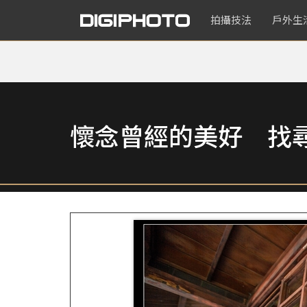
拍攝技法
戶外生
懷念曾經的美好 找