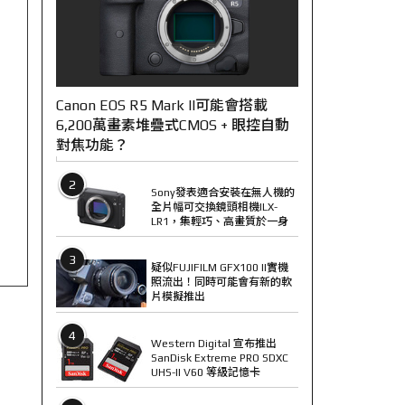
Canon EOS R5 Mark II可能會搭載
6,200萬畫素堆疊式CMOS + 眼控自動
對焦功能？
2
Sony發表適合安裝在無人機的
全片幅可交換鏡頭相機ILX-
LR1，集輕巧、高畫質於一身
3
疑似FUJIFILM GFX100 II實機
照流出！同時可能會有新的軟
片模擬推出
4
Western Digital 宣布推出
SanDisk Extreme PRO SDXC
UHS-II V60 等級記憶卡