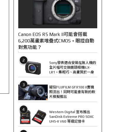
Canon EOS R5 Mark II可能會搭載
6,200萬畫素堆疊式CMOS + 眼控自動
對焦功能？
2
Sony發表適合安裝在無人機的
全片幅可交換鏡頭相機ILX-
LR1，集輕巧、高畫質於一身
3
疑似FUJIFILM GFX100 II實機
照流出！同時可能會有新的軟
片模擬推出
4
Western Digital 宣布推出
SanDisk Extreme PRO SDXC
UHS-II V60 等級記憶卡