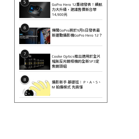
5
GoPro Hero 12重磅發表！續航
力大升級，建議售價新台幣
14,900元
6
傳聞GoPro將於9月6日發表最
新運動攝影機GoPro Hero 12？
7
Cooke Optics推出適用於全片
幅無反光鏡相機的全新SP3定
焦鏡頭組
8
攝影新手 基礎班： P、A、S、
M 拍攝模式 先搞懂