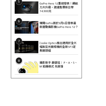
5
GoPro Hero 12重磅發表！續航
力大升級，建議售價新台幣
14,900元
6
傳聞GoPro將於9月6日發表最
新運動攝影機GoPro Hero 12？
7
Cooke Optics推出適用於全片
幅無反光鏡相機的全新SP3定
焦鏡頭組
8
攝影新手 基礎班： P、A、S、
M 拍攝模式 先搞懂