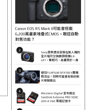
Canon EOS R5 Mark II可能會搭載
6,200萬畫素堆疊式CMOS + 眼控自動
對焦功能？
2
Sony發表適合安裝在無人機的
全片幅可交換鏡頭相機ILX-
LR1，集輕巧、高畫質於一身
3
疑似FUJIFILM GFX100 II實機
照流出！同時可能會有新的軟
片模擬推出
4
Western Digital 宣布推出
SanDisk Extreme PRO SDXC
UHS-II V60 等級記憶卡