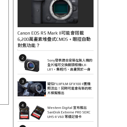
Canon EOS R5 Mark II可能會搭載
6,200萬畫素堆疊式CMOS + 眼控自動
對焦功能？
2
Sony發表適合安裝在無人機的
全片幅可交換鏡頭相機ILX-
LR1，集輕巧、高畫質於一身
3
疑似FUJIFILM GFX100 II實機
照流出！同時可能會有新的軟
片模擬推出
4
Western Digital 宣布推出
SanDisk Extreme PRO SDXC
UHS-II V60 等級記憶卡