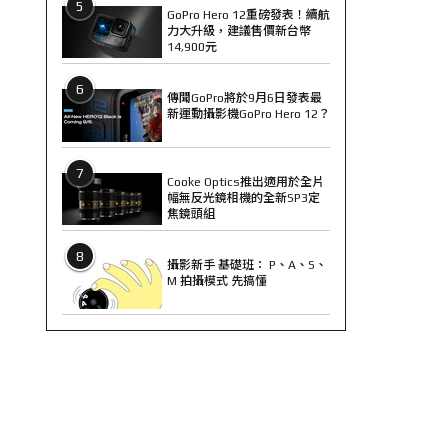
5
GoPro Hero 12重磅發表！續航
力大升級，建議售價新台幣
14,900元
6
傳聞GoPro將於9月6日發表最
新運動攝影機GoPro Hero 12？
7
Cooke Optics推出適用於全片
幅無反光鏡相機的全新SP3定
焦鏡頭組
8
攝影新手 基礎班： P、A、S、
M 拍攝模式 先搞懂