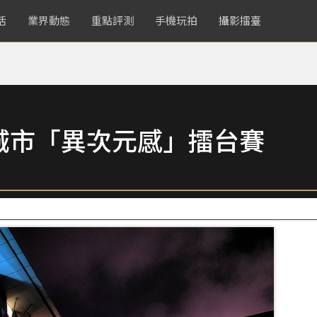
活
業界動態
重點評測
手機玩拍
攝影擂臺
城市「異次元感」擂台賽