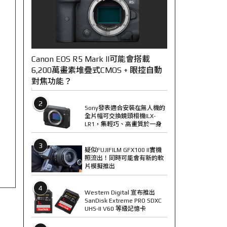
Canon EOS R5 Mark II可能會搭載
6,200萬畫素堆疊式CMOS + 眼控自動
對焦功能？
2
Sony發表適合安裝在無人機的
全片幅可交換鏡頭相機ILX-
LR1，集輕巧、高畫質於一身
3
疑似FUJIFILM GFX100 II實機
照流出！同時可能會有新的軟
片模擬推出
4
Western Digital 宣布推出
SanDisk Extreme PRO SDXC
UHS-II V60 等級記憶卡