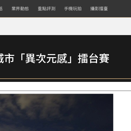
活
業界動態
重點評測
手機玩拍
攝影擂臺
城市「異次元感」擂台賽