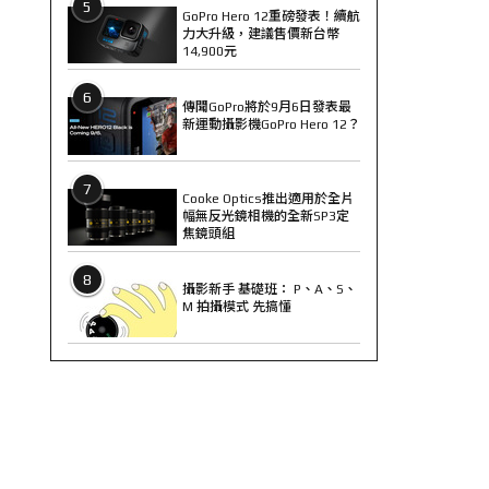
5
GoPro Hero 12重磅發表！續航
力大升級，建議售價新台幣
14,900元
6
傳聞GoPro將於9月6日發表最
新運動攝影機GoPro Hero 12？
7
Cooke Optics推出適用於全片
幅無反光鏡相機的全新SP3定
焦鏡頭組
8
攝影新手 基礎班： P、A、S、
M 拍攝模式 先搞懂