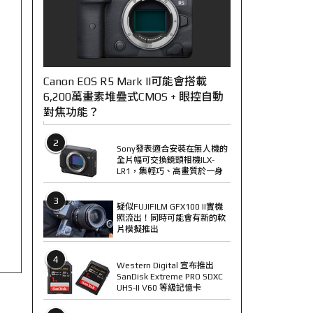
Canon EOS R5 Mark II可能會搭載
6,200萬畫素堆疊式CMOS + 眼控自動
對焦功能？
2
Sony發表適合安裝在無人機的
全片幅可交換鏡頭相機ILX-
LR1，集輕巧、高畫質於一身
3
疑似FUJIFILM GFX100 II實機
照流出！同時可能會有新的軟
片模擬推出
4
Western Digital 宣布推出
SanDisk Extreme PRO SDXC
UHS-II V60 等級記憶卡