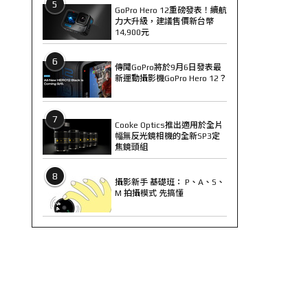
5
GoPro Hero 12重磅發表！續航
力大升級，建議售價新台幣
14,900元
6
傳聞GoPro將於9月6日發表最
新運動攝影機GoPro Hero 12？
7
Cooke Optics推出適用於全片
幅無反光鏡相機的全新SP3定
焦鏡頭組
8
攝影新手 基礎班： P、A、S、
M 拍攝模式 先搞懂