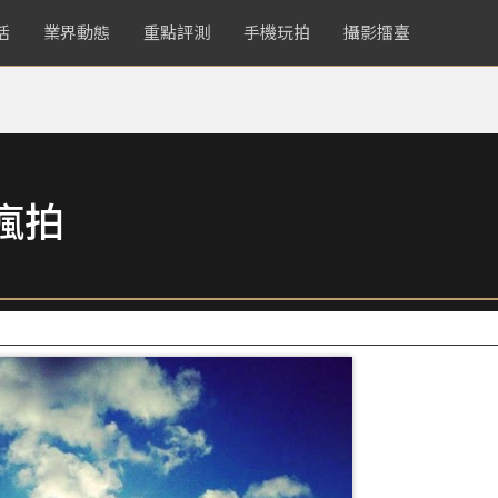
活
業界動態
重點評測
手機玩拍
攝影擂臺
瘋拍