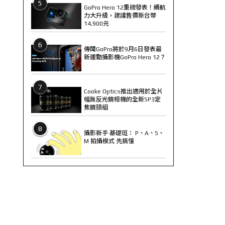
5
GoPro Hero 12重磅發表！續航
力大升級，建議售價新台幣
14,900元
6
傳聞GoPro將於9月6日發表最
新運動攝影機GoPro Hero 12？
7
Cooke Optics推出適用於全片
幅無反光鏡相機的全新SP3定
焦鏡頭組
8
攝影新手 基礎班： P、A、S、
M 拍攝模式 先搞懂