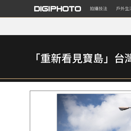
拍攝技法
戶外生
「重新看見寶島」台