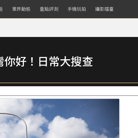
活
業界動態
重點評測
手機玩拍
攝影擂臺
灣你好！日常大搜查