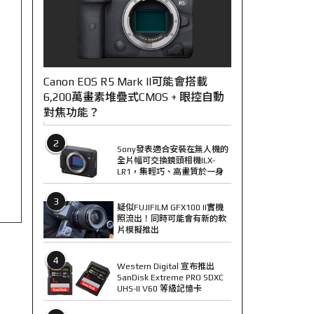
Canon EOS R5 Mark II可能會搭載
6,200萬畫素堆疊式CMOS + 眼控自動
對焦功能？
2
Sony發表適合安裝在無人機的
全片幅可交換鏡頭相機ILX-
LR1，集輕巧、高畫質於一身
3
疑似FUJIFILM GFX100 II實機
照流出！同時可能會有新的軟
片模擬推出
4
Western Digital 宣布推出
SanDisk Extreme PRO SDXC
UHS-II V60 等級記憶卡