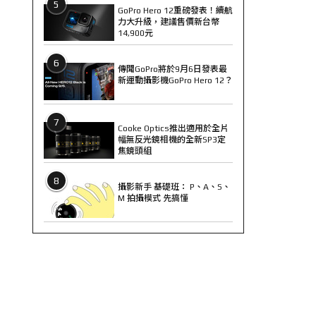
5
GoPro Hero 12重磅發表！續航
力大升級，建議售價新台幣
14,900元
6
傳聞GoPro將於9月6日發表最
新運動攝影機GoPro Hero 12？
7
Cooke Optics推出適用於全片
幅無反光鏡相機的全新SP3定
焦鏡頭組
8
攝影新手 基礎班： P、A、S、
M 拍攝模式 先搞懂