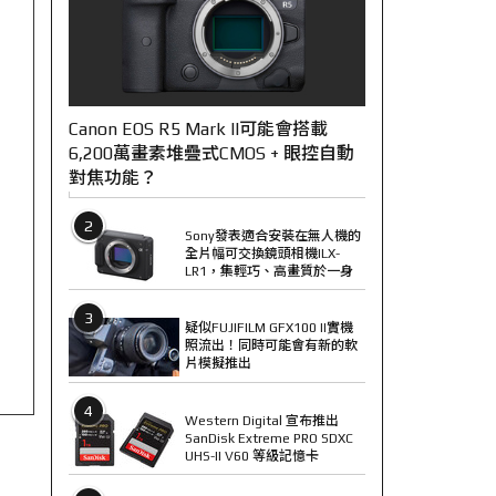
Canon EOS R5 Mark II可能會搭載
6,200萬畫素堆疊式CMOS + 眼控自動
對焦功能？
2
Sony發表適合安裝在無人機的
全片幅可交換鏡頭相機ILX-
LR1，集輕巧、高畫質於一身
3
疑似FUJIFILM GFX100 II實機
照流出！同時可能會有新的軟
片模擬推出
4
Western Digital 宣布推出
SanDisk Extreme PRO SDXC
UHS-II V60 等級記憶卡