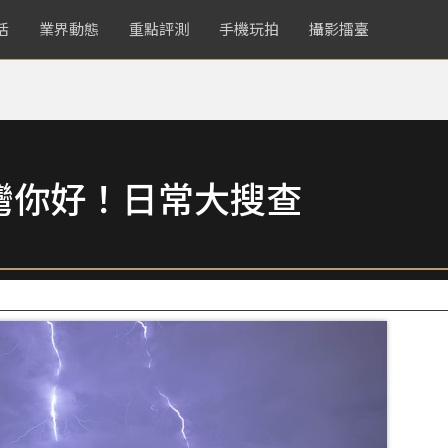
活
業界動態
重點評測
手機玩拍
攝影擂臺
灣你好！日常大搜查