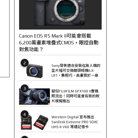
Canon EOS R5 Mark II可能會搭載
6,200萬畫素堆疊式CMOS + 眼控自動
對焦功能？
2
Sony發表適合安裝在無人機的
全片幅可交換鏡頭相機ILX-
LR1，集輕巧、高畫質於一身
3
疑似FUJIFILM GFX100 II實機
照流出！同時可能會有新的軟
片模擬推出
4
Western Digital 宣布推出
SanDisk Extreme PRO SDXC
UHS-II V60 等級記憶卡