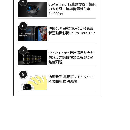
5
GoPro Hero 12重磅發表！續航
力大升級，建議售價新台幣
14,900元
6
傳聞GoPro將於9月6日發表最
新運動攝影機GoPro Hero 12？
7
Cooke Optics推出適用於全片
幅無反光鏡相機的全新SP3定
焦鏡頭組
8
攝影新手 基礎班： P、A、S、
M 拍攝模式 先搞懂