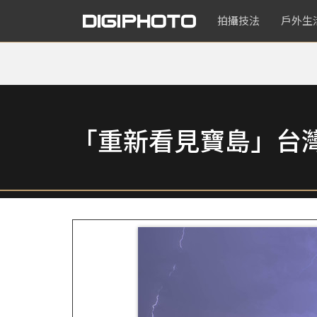
拍攝技法
戶外生
「重新看見寶島」台