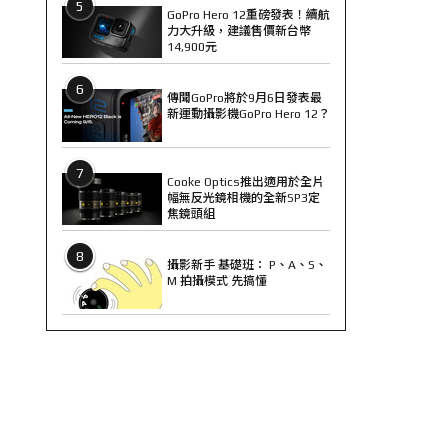
5
GoPro Hero 12重磅發表！續航
力大升級，建議售價新台幣
14,900元
6
傳聞GoPro將於9月6日發表最
新運動攝影機GoPro Hero 12？
7
Cooke Optics推出適用於全片
幅無反光鏡相機的全新SP3定
焦鏡頭組
8
攝影新手 基礎班： P、A、S、
M 拍攝模式 先搞懂