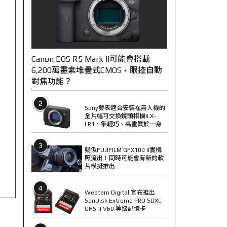
Canon EOS R5 Mark II可能會搭載
6,200萬畫素堆疊式CMOS + 眼控自動
對焦功能？
2
Sony發表適合安裝在無人機的
全片幅可交換鏡頭相機ILX-
LR1，集輕巧、高畫質於一身
3
疑似FUJIFILM GFX100 II實機
照流出！同時可能會有新的軟
片模擬推出
4
Western Digital 宣布推出
SanDisk Extreme PRO SDXC
UHS-II V60 等級記憶卡