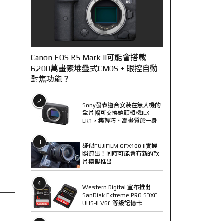
Canon EOS R5 Mark II可能會搭載
6,200萬畫素堆疊式CMOS + 眼控自動
對焦功能？
2
Sony發表適合安裝在無人機的
全片幅可交換鏡頭相機ILX-
LR1，集輕巧、高畫質於一身
3
疑似FUJIFILM GFX100 II實機
照流出！同時可能會有新的軟
片模擬推出
4
Western Digital 宣布推出
SanDisk Extreme PRO SDXC
UHS-II V60 等級記憶卡