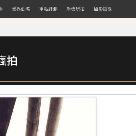
活
業界動態
重點評測
手機玩拍
攝影擂臺
瘋拍