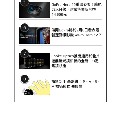
5
GoPro Hero 12重磅發表！續航
力大升級，建議售價新台幣
14,900元
6
傳聞GoPro將於9月6日發表最
新運動攝影機GoPro Hero 12？
7
Cooke Optics推出適用於全片
幅無反光鏡相機的全新SP3定
焦鏡頭組
8
攝影新手 基礎班： P、A、S、
M 拍攝模式 先搞懂