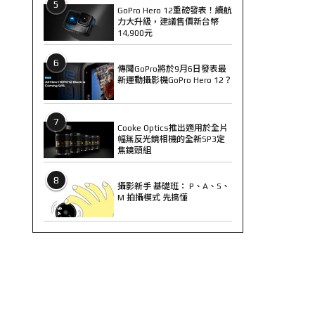
5
GoPro Hero 12重磅發表！續航
力大升級，建議售價新台幣
14,900元
6
傳聞GoPro將於9月6日發表最
新運動攝影機GoPro Hero 12？
7
Cooke Optics推出適用於全片
幅無反光鏡相機的全新SP3定
焦鏡頭組
8
攝影新手 基礎班： P、A、S、
M 拍攝模式 先搞懂