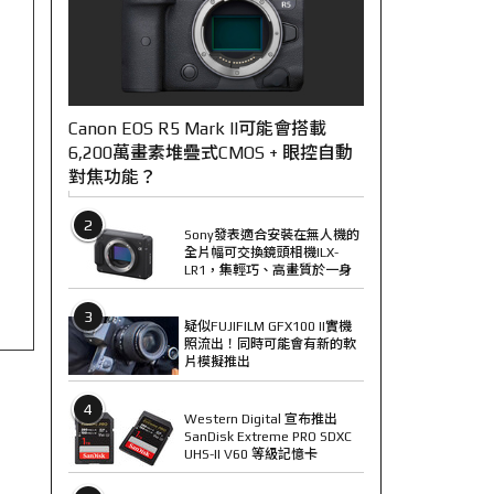
Canon EOS R5 Mark II可能會搭載
6,200萬畫素堆疊式CMOS + 眼控自動
對焦功能？
2
Sony發表適合安裝在無人機的
全片幅可交換鏡頭相機ILX-
LR1，集輕巧、高畫質於一身
3
疑似FUJIFILM GFX100 II實機
照流出！同時可能會有新的軟
片模擬推出
4
Western Digital 宣布推出
SanDisk Extreme PRO SDXC
UHS-II V60 等級記憶卡