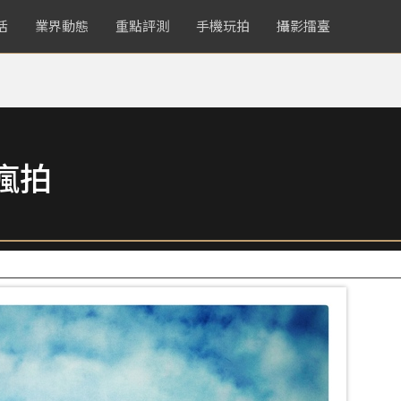
活
業界動態
重點評測
手機玩拍
攝影擂臺
瘋拍