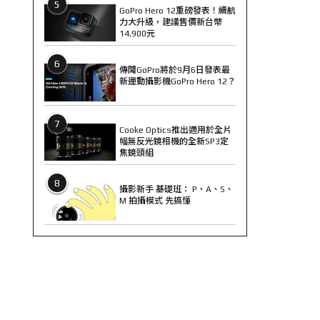
5
GoPro Hero 12重磅發表！續航
力大升級，建議售價新台幣
14,900元
6
傳聞GoPro將於9月6日發表最
新運動攝影機GoPro Hero 12？
7
Cooke Optics推出適用於全片
幅無反光鏡相機的全新SP3定
焦鏡頭組
8
攝影新手 基礎班： P、A、S、
M 拍攝模式 先搞懂