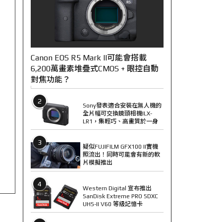
Canon EOS R5 Mark II可能會搭載
6,200萬畫素堆疊式CMOS + 眼控自動
對焦功能？
2
Sony發表適合安裝在無人機的
全片幅可交換鏡頭相機ILX-
LR1，集輕巧、高畫質於一身
3
疑似FUJIFILM GFX100 II實機
照流出！同時可能會有新的軟
片模擬推出
4
Western Digital 宣布推出
SanDisk Extreme PRO SDXC
UHS-II V60 等級記憶卡