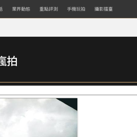
活
業界動態
重點評測
手機玩拍
攝影擂臺
瘋拍