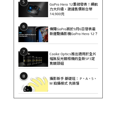
5
GoPro Hero 12重磅發表！續航
力大升級，建議售價新台幣
14,900元
6
傳聞GoPro將於9月6日發表最
新運動攝影機GoPro Hero 12？
7
Cooke Optics推出適用於全片
幅無反光鏡相機的全新SP3定
焦鏡頭組
8
攝影新手 基礎班： P、A、S、
M 拍攝模式 先搞懂