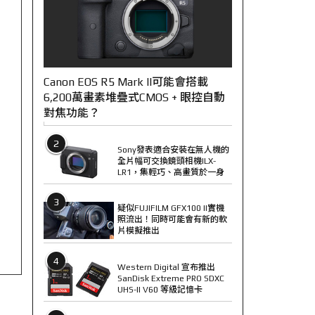
Canon EOS R5 Mark II可能會搭載
6,200萬畫素堆疊式CMOS + 眼控自動
對焦功能？
2
Sony發表適合安裝在無人機的
全片幅可交換鏡頭相機ILX-
LR1，集輕巧、高畫質於一身
3
疑似FUJIFILM GFX100 II實機
照流出！同時可能會有新的軟
片模擬推出
4
Western Digital 宣布推出
SanDisk Extreme PRO SDXC
UHS-II V60 等級記憶卡