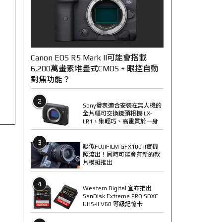
Canon EOS R5 Mark II可能會搭載
6,200萬畫素堆疊式CMOS + 眼控自動
對焦功能？
2
Sony發表適合安裝在無人機的
全片幅可交換鏡頭相機ILX-
LR1，集輕巧、高畫質於一身
3
疑似FUJIFILM GFX100 II實機
照流出！同時可能會有新的軟
片模擬推出
4
Western Digital 宣布推出
SanDisk Extreme PRO SDXC
UHS-II V60 等級記憶卡