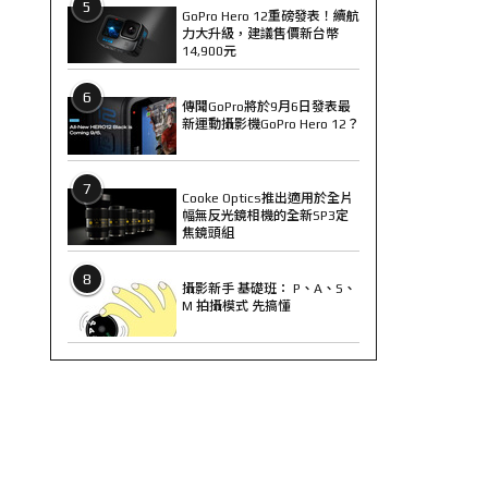
5
GoPro Hero 12重磅發表！續航
力大升級，建議售價新台幣
14,900元
6
傳聞GoPro將於9月6日發表最
新運動攝影機GoPro Hero 12？
7
Cooke Optics推出適用於全片
幅無反光鏡相機的全新SP3定
焦鏡頭組
8
攝影新手 基礎班： P、A、S、
M 拍攝模式 先搞懂