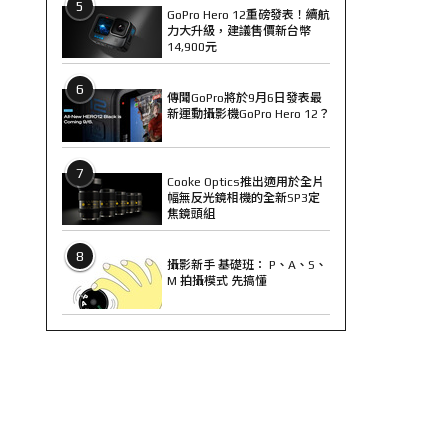
5
GoPro Hero 12重磅發表！續航
力大升級，建議售價新台幣
14,900元
6
傳聞GoPro將於9月6日發表最
新運動攝影機GoPro Hero 12？
7
Cooke Optics推出適用於全片
幅無反光鏡相機的全新SP3定
焦鏡頭組
8
攝影新手 基礎班： P、A、S、
M 拍攝模式 先搞懂