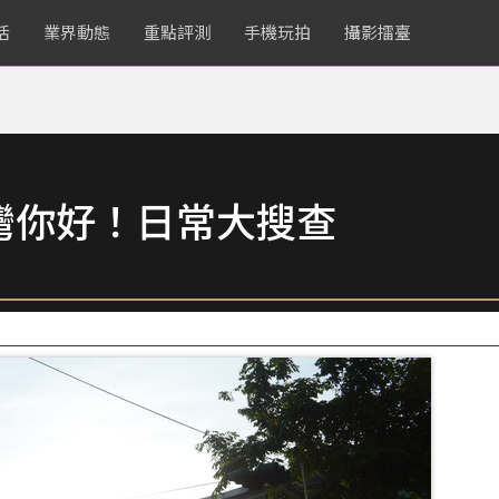
活
業界動態
重點評測
手機玩拍
攝影擂臺
灣你好！日常大搜查