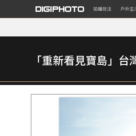
拍攝技法
戶外生
「重新看見寶島」台