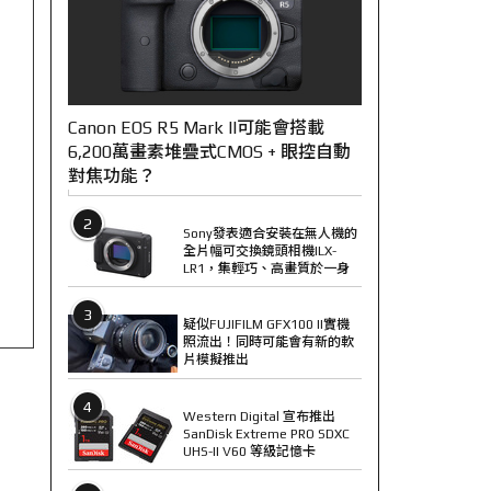
Canon EOS R5 Mark II可能會搭載
6,200萬畫素堆疊式CMOS + 眼控自動
對焦功能？
2
Sony發表適合安裝在無人機的
全片幅可交換鏡頭相機ILX-
LR1，集輕巧、高畫質於一身
3
疑似FUJIFILM GFX100 II實機
照流出！同時可能會有新的軟
片模擬推出
4
Western Digital 宣布推出
SanDisk Extreme PRO SDXC
UHS-II V60 等級記憶卡