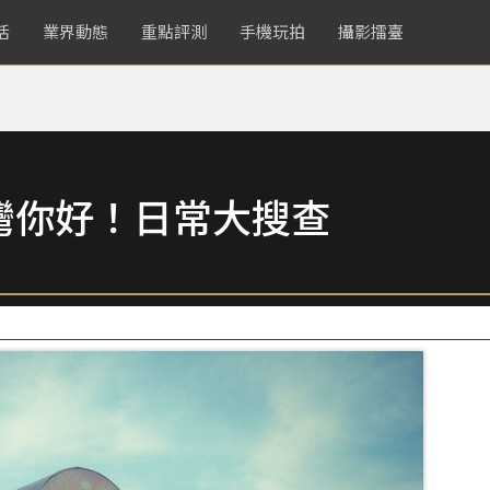
活
業界動態
重點評測
手機玩拍
攝影擂臺
灣你好！日常大搜查