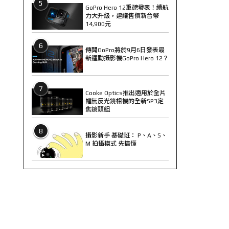
5
GoPro Hero 12重磅發表！續航
力大升級，建議售價新台幣
14,900元
6
傳聞GoPro將於9月6日發表最
新運動攝影機GoPro Hero 12？
7
Cooke Optics推出適用於全片
幅無反光鏡相機的全新SP3定
焦鏡頭組
8
攝影新手 基礎班： P、A、S、
M 拍攝模式 先搞懂