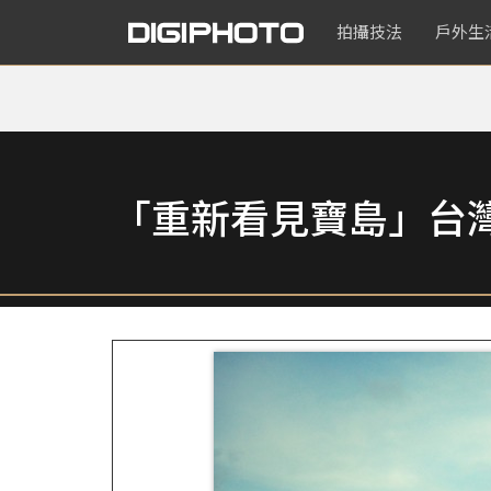
拍攝技法
戶外生
「重新看見寶島」台