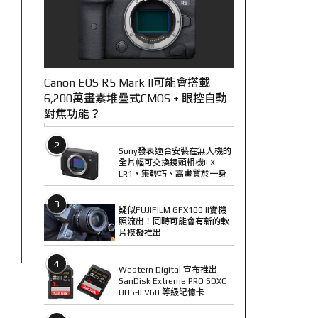
Canon EOS R5 Mark II可能會搭載
6,200萬畫素堆疊式CMOS + 眼控自動
對焦功能？
2
Sony發表適合安裝在無人機的
全片幅可交換鏡頭相機ILX-
LR1，集輕巧、高畫質於一身
3
疑似FUJIFILM GFX100 II實機
照流出！同時可能會有新的軟
片模擬推出
4
Western Digital 宣布推出
SanDisk Extreme PRO SDXC
UHS-II V60 等級記憶卡