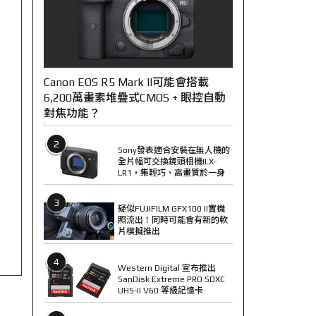
Canon EOS R5 Mark II可能會搭載
6,200萬畫素堆疊式CMOS + 眼控自動
對焦功能？
2
Sony發表適合安裝在無人機的
全片幅可交換鏡頭相機ILX-
LR1，集輕巧、高畫質於一身
3
疑似FUJIFILM GFX100 II實機
照流出！同時可能會有新的軟
片模擬推出
4
Western Digital 宣布推出
SanDisk Extreme PRO SDXC
UHS-II V60 等級記憶卡