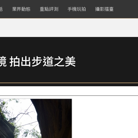
活
業界動態
重點評測
手機玩拍
攝影擂臺
境 拍出步道之美