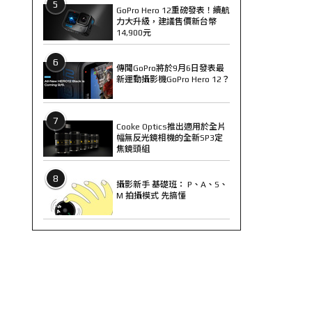
5
GoPro Hero 12重磅發表！續航
力大升級，建議售價新台幣
14,900元
6
傳聞GoPro將於9月6日發表最
新運動攝影機GoPro Hero 12？
7
Cooke Optics推出適用於全片
幅無反光鏡相機的全新SP3定
焦鏡頭組
8
攝影新手 基礎班： P、A、S、
M 拍攝模式 先搞懂