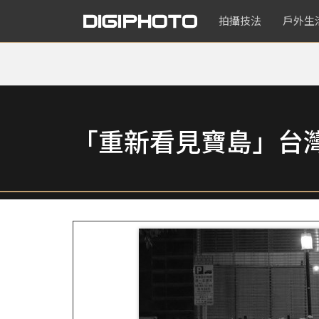
拍攝技法
戶外生
「重新看見寶島」台