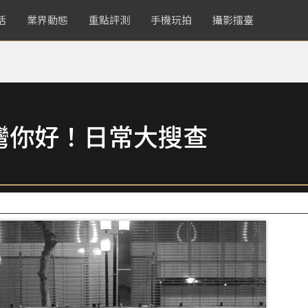
活
業界動態
重點評測
手機玩拍
攝影擂臺
灣你好！日常大搜查