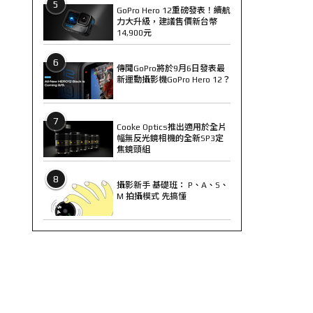
5
GoPro Hero 12重磅發表！續航
力大升級，建議售價新台幣
14,900元
6
傳聞GoPro將於9月6日發表最
新運動攝影機GoPro Hero 12？
7
Cooke Optics推出適用於全片
幅無反光鏡相機的全新SP3定
焦鏡頭組
8
攝影新手 基礎班： P、A、S、
M 拍攝模式 先搞懂