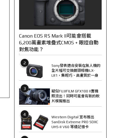
Canon EOS R5 Mark II可能會搭載
6,200萬畫素堆疊式CMOS + 眼控自動
對焦功能？
2
Sony發表適合安裝在無人機的
全片幅可交換鏡頭相機ILX-
LR1，集輕巧、高畫質於一身
3
疑似FUJIFILM GFX100 II實機
照流出！同時可能會有新的軟
片模擬推出
4
Western Digital 宣布推出
SanDisk Extreme PRO SDXC
UHS-II V60 等級記憶卡