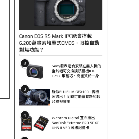
Canon EOS R5 Mark II可能會搭載
6,200萬畫素堆疊式CMOS + 眼控自動
對焦功能？
2
Sony發表適合安裝在無人機的
全片幅可交換鏡頭相機ILX-
LR1，集輕巧、高畫質於一身
3
疑似FUJIFILM GFX100 II實機
照流出！同時可能會有新的軟
片模擬推出
4
Western Digital 宣布推出
SanDisk Extreme PRO SDXC
UHS-II V60 等級記憶卡