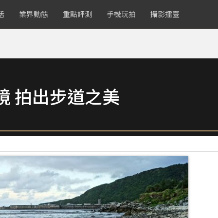
活
業界動態
重點評測
手機玩拍
攝影擂臺
境 拍出步道之美