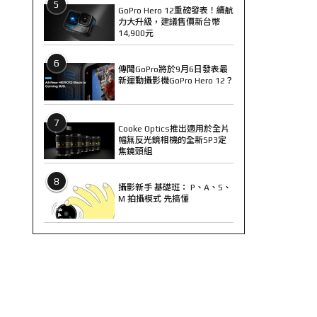
5
GoPro Hero 12重磅發表！續航
力大升級，建議售價新台幣
14,900元
6
傳聞GoPro將於9月6日發表最
新運動攝影機GoPro Hero 12？
7
Cooke Optics推出適用於全片
幅無反光鏡相機的全新SP3定
焦鏡頭組
8
攝影新手 基礎班： P、A、S、
M 拍攝模式 先搞懂