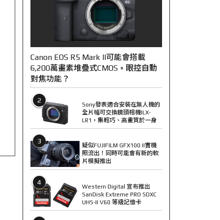
Canon EOS R5 Mark II可能會搭載
6,200萬畫素堆疊式CMOS + 眼控自動
對焦功能？
2
Sony發表適合安裝在無人機的
全片幅可交換鏡頭相機ILX-
LR1，集輕巧、高畫質於一身
3
疑似FUJIFILM GFX100 II實機
照流出！同時可能會有新的軟
片模擬推出
4
Western Digital 宣布推出
SanDisk Extreme PRO SDXC
UHS-II V60 等級記憶卡