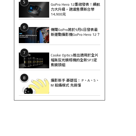
5
GoPro Hero 12重磅發表！續航
力大升級，建議售價新台幣
14,900元
6
傳聞GoPro將於9月6日發表最
新運動攝影機GoPro Hero 12？
7
Cooke Optics推出適用於全片
幅無反光鏡相機的全新SP3定
焦鏡頭組
8
攝影新手 基礎班： P、A、S、
M 拍攝模式 先搞懂