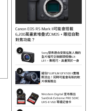
Canon EOS R5 Mark II可能會搭載
6,200萬畫素堆疊式CMOS + 眼控自動
對焦功能？
2
Sony發表適合安裝在無人機的
全片幅可交換鏡頭相機ILX-
LR1，集輕巧、高畫質於一身
3
疑似FUJIFILM GFX100 II實機
照流出！同時可能會有新的軟
片模擬推出
4
Western Digital 宣布推出
SanDisk Extreme PRO SDXC
UHS-II V60 等級記憶卡