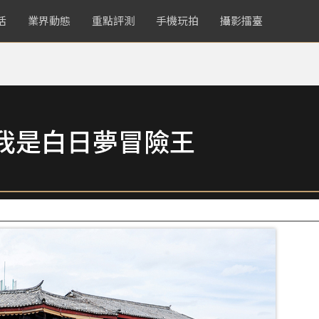
活
業界動態
重點評測
手機玩拍
攝影擂臺
我是白日夢冒險王