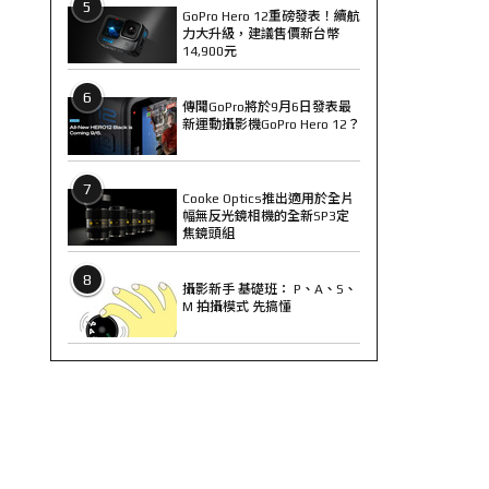
5
GoPro Hero 12重磅發表！續航
力大升級，建議售價新台幣
14,900元
6
傳聞GoPro將於9月6日發表最
新運動攝影機GoPro Hero 12？
7
Cooke Optics推出適用於全片
幅無反光鏡相機的全新SP3定
焦鏡頭組
8
攝影新手 基礎班： P、A、S、
M 拍攝模式 先搞懂