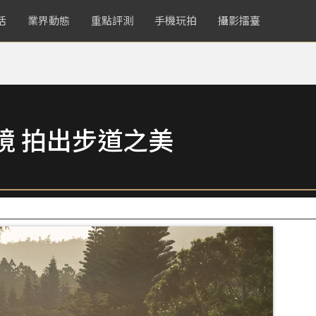
活
業界動態
重點評測
手機玩拍
攝影擂臺
境 拍出步道之美