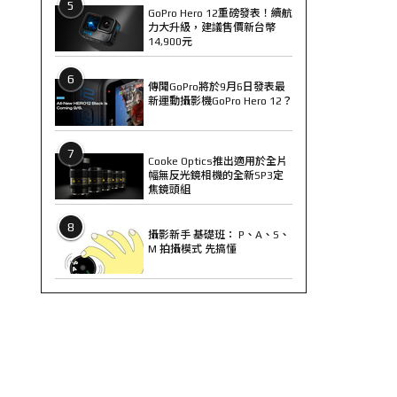
5
GoPro Hero 12重磅發表！續航
力大升級，建議售價新台幣
14,900元
6
傳聞GoPro將於9月6日發表最
新運動攝影機GoPro Hero 12？
7
Cooke Optics推出適用於全片
幅無反光鏡相機的全新SP3定
焦鏡頭組
8
攝影新手 基礎班： P、A、S、
M 拍攝模式 先搞懂