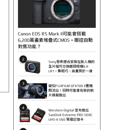
Canon EOS R5 Mark II可能會搭載
6,200萬畫素堆疊式CMOS + 眼控自動
對焦功能？
2
Sony發表適合安裝在無人機的
全片幅可交換鏡頭相機ILX-
LR1，集輕巧、高畫質於一身
3
疑似FUJIFILM GFX100 II實機
照流出！同時可能會有新的軟
片模擬推出
4
Western Digital 宣布推出
SanDisk Extreme PRO SDXC
UHS-II V60 等級記憶卡